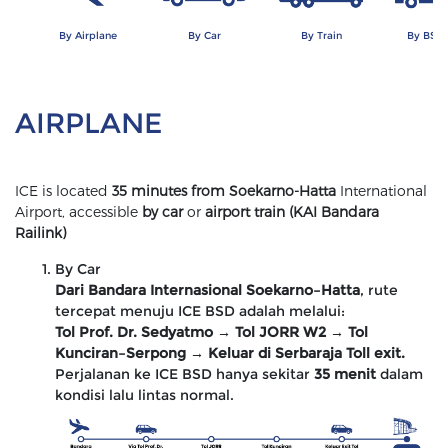
By Airplane
By Car
By Train
By BSD 
AIRPLANE
ICE is located
35 minutes from Soekarno-Hatta
International
Airport, accessible
by car
or
airport train (KAI Bandara
Railink)
By Car
Dari Bandara Internasional Soekarno–Hatta
, rute
tercepat menuju ICE BSD adalah melalui:
Tol Prof. Dr. Sedyatmo → Tol JORR W2 → Tol
Kunciran–Serpong → Keluar di Serbaraja Toll exit.
Perjalanan ke ICE BSD hanya sekitar
35 menit
dalam
kondisi lalu lintas normal.