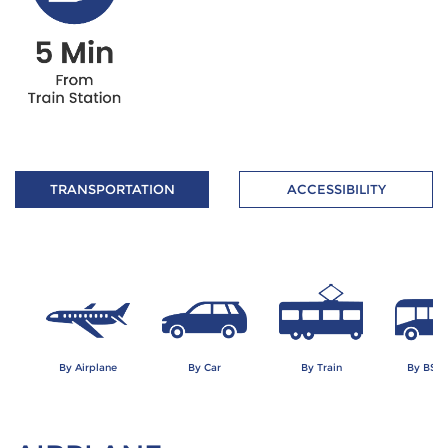
TRANSPORTATION
ACCESSIBILITY
By Airplane
By Car
By Train
By BSD 